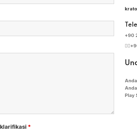
krat
Tel
+90 
+9
Und
Anda
Anda
Play 
klarifikasi
*