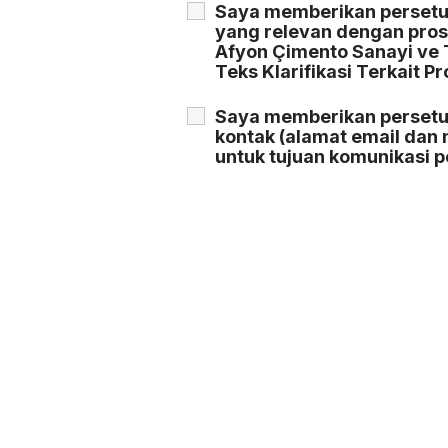
Saya memberikan persetu
yang relevan dengan pros
Afyon Çimento Sanayi ve T
Teks Klarifikasi Terkait P
Saya memberikan persetu
kontak (alamat email dan 
untuk tujuan komunikasi
tentang peluang dan keun
A.Ş. akan menawarkan.
*
KRATOS 
MACRO P