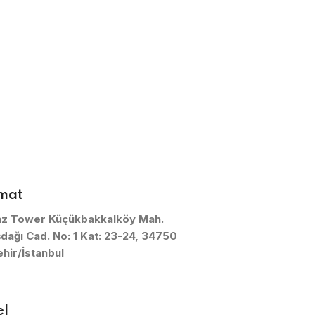
mat
anz Tower Küçükbakkalköy Mah.
dağı Cad. No: 1 Kat: 23-24, 34750
hir/İstanbul
el