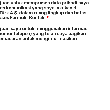
juan untuk memproses data pribadi saya
es komunikasi yang saya lakukan di
ürk A.Ş. dalam ruang lingkup dan batas
roses Formulir Kontak.
*
juan saya untuk menggunakan informasi
nomor telepon) yang telah saya bagikan
 pemasaran untuk menginformasikan
tungan dan Afyon Çimento Sanayi ve Türk
FIBERS
KRATOS STRUCTURAL
REINFORCEMENT
P FIBERS