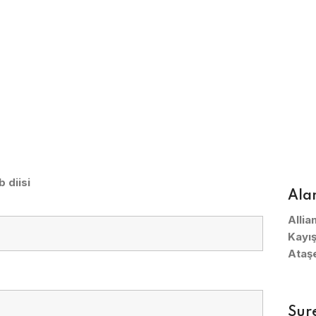
b diisi
Ala
Alli
Kayış
Ataşe
Sur